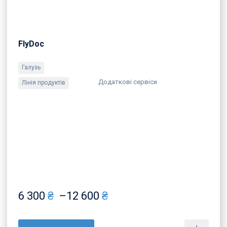
FlyDoc
Галузь
Додаткові сервіси
Лінія продуктів
6 300
₴
–
12 600
₴
Price
range: