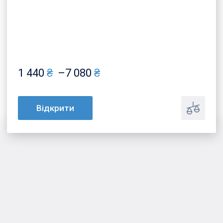
1 440
₴
–
7 080
₴
Price
range:
1
Відкрити
440 ₴
through
7
080 ₴