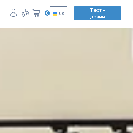
Тест -
0
UK
драйв
UK
EN