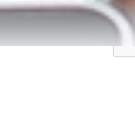
За професійними напрямами
Корпораціям та холдингам
В даному розділі зібрані програмні рішення, які
вирішують завдання для
корпорацій
та
холдингів
Є кейс